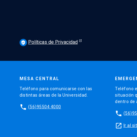
Políticas de Privacidad
verified_user
MESA CENTRAL
EMERGE
Teléfono para comunicarse con las
Teléfono e
distintas áreas de la Universidad.
situación 
dentro de
phone
(56)95504 4000
phone
(56)9
launch
Ir al 