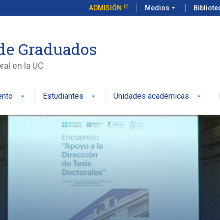
ADMISIÓN
Medios
arrow_drop_down
Bibliot
de Graduados
al en la UC
ento
Estudiantes
Unidades académicas