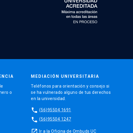
ENCIA
MEDIACIÓN UNIVERSITARIA
de
Teléfonos para orientación y consejo si
énero o
se ha vulnerado alguno de tus derechos
en la universidad.
phone
(56)95504 1691
phone
(56)95504 1247
launch
Ir a la Oficina de Ombuds UC