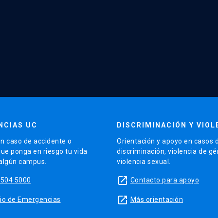
NCIAS UC
DISCRIMINACIÓN Y VIOL
n caso de accidente o
Orientación y apoyo en casos 
que ponga en riesgo tu vida
discriminación, violencia de g
 algún campus.
violencia sexual.
launch
5504 5000
Contacto para apoyo
launch
sitio de Emergencias
Más orientación