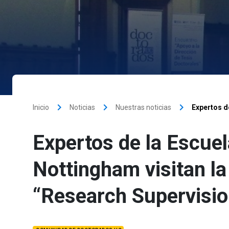
keyboard_arrow_right
keyboard_arrow_right
keyboard_arrow_right
Inicio
Noticias
Nuestras noticias
Expertos d
Expertos de la Escue
Nottingham visitan l
“Research Supervisio