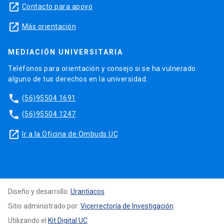
launch
Contacto para apoyo
launch
Más orientación
MEDIACIÓN UNIVERSITARIA
Teléfonos para orientación y consejo si se ha vulnerado
alguno de tus derechos en la universidad.
phone
(56)95504 1691
phone
(56)95504 1247
launch
Ir a la Oficina de Ombuds UC
Diseño y desarrollo:
Urantiacos
Sitio administrado por:
Vicerrectoría de Investigación
Utilizando el
Kit Digital UC