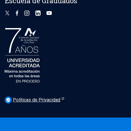
Escuela de Graduados
Políticas de Privacidad
verified_user