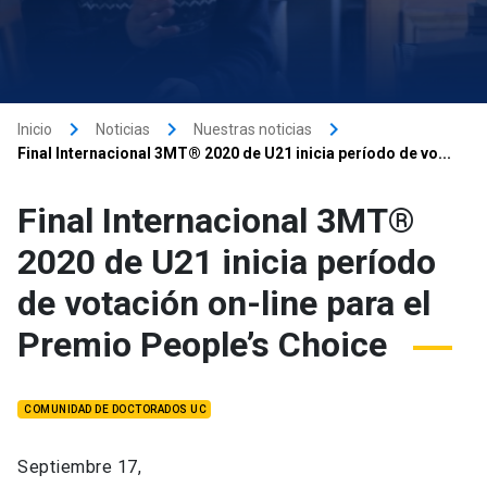
keyboard_arrow_right
keyboard_arrow_right
keyboard_arrow_right
Inicio
Noticias
Nuestras noticias
Final Internacional 3MT® 2020 de U21 inicia período de vo...
Final Internacional 3MT®
2020 de U21 inicia período
de votación on-line para el
Premio People’s Choice
COMUNIDAD DE DOCTORADOS UC
Septiembre 17,