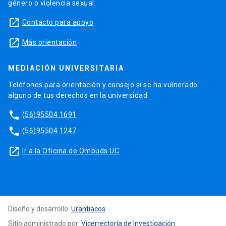
género o violencia sexual.
launch
Contacto para apoyo
launch
Más orientación
MEDIACIÓN UNIVERSITARIA
Teléfonos para orientación y consejo si se ha vulnerado
alguno de tus derechos en la universidad.
phone
(56)95504 1691
phone
(56)95504 1247
launch
Ir a la Oficina de Ombuds UC
Diseño y desarrollo:
Urantiacos
Sitio administrado por:
Vicerrectoría de Investigación