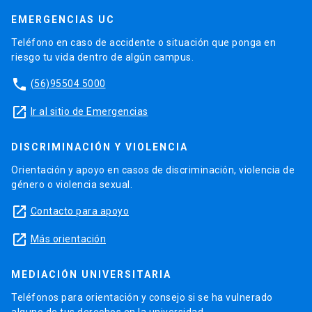
EMERGENCIAS UC
Teléfono en caso de accidente o situación que ponga en
riesgo tu vida dentro de algún campus.
phone
(56)95504 5000
launch
Ir al sitio de Emergencias
DISCRIMINACIÓN Y VIOLENCIA
Orientación y apoyo en casos de discriminación, violencia de
género o violencia sexual.
launch
Contacto para apoyo
launch
Más orientación
MEDIACIÓN UNIVERSITARIA
Teléfonos para orientación y consejo si se ha vulnerado
alguno de tus derechos en la universidad.