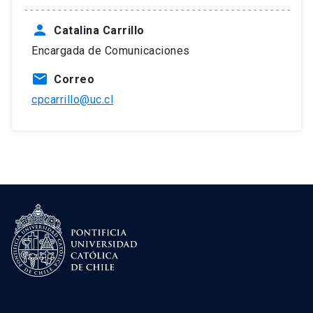
person
Catalina Carrillo
Encargada de Comunicaciones
mail
Correo
cpcarrillo@uc.cl