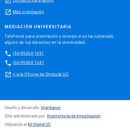
launch
Contacto para apoyo
launch
Más orientación
MEDIACIÓN UNIVERSITARIA
Teléfonos para orientación y consejo si se ha vulnerado
alguno de tus derechos en la universidad.
phone
(56)95504 1691
phone
(56)95504 1247
launch
Ir a la Oficina de Ombuds UC
Diseño y desarrollo:
Urantiacos
Sitio administrado por:
Vicerrectoría de Investigación
Utilizando el
Kit Digital UC