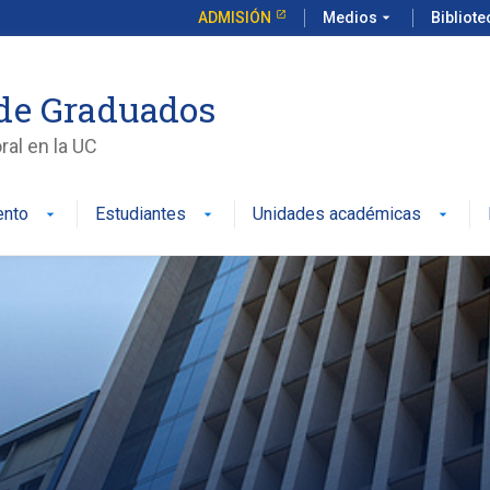
ADMISIÓN
Medios
arrow_drop_down
Bibliot
de Graduados
al en la UC
ento
Estudiantes
Unidades académicas