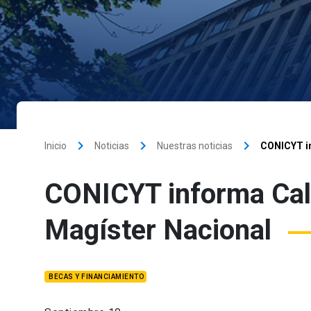
keyboard_arrow_right
keyboard_arrow_right
keyboard_arrow_right
Inicio
Noticias
Nuestras noticias
CONICYT in
CONICYT informa Cal
Magíster Nacional
BECAS Y FINANCIAMIENTO