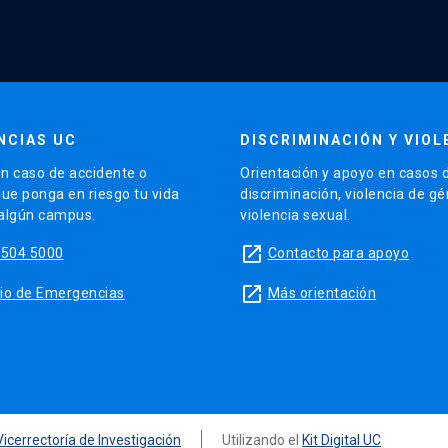
NCIAS UC
DISCRIMINACIÓN Y VIOL
n caso de accidente o
Orientación y apoyo en casos 
que ponga en riesgo tu vida
discriminación, violencia de g
 algún campus.
violencia sexual.
launch
5504 5000
Contacto para apoyo
launch
sitio de Emergencias
Más orientación
Vicerrectoría de Investigación
Utilizando el
Kit Digital UC