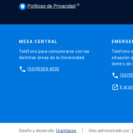
Políticas de Privacidad
verified_user
MESA CENTRAL
EMERGE
Teléfono para comunicarse con las
Teléfono e
distintas áreas de la Universidad.
situación 
dentro de
phone
(56)95504 4000
phone
(56)9
launch
Ir al 
Diseño y desarrollo:
Urantiacos
Sitio administrado por: