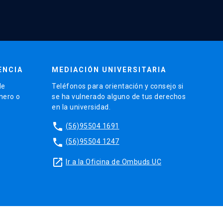
ENCIA
MEDIACIÓN UNIVERSITARIA
de
Teléfonos para orientación y consejo si
énero o
se ha vulnerado alguno de tus derechos
en la universidad.
phone
(56)95504 1691
phone
(56)95504 1247
launch
Ir a la Oficina de Ombuds UC