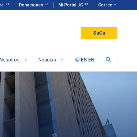
eca
Donaciones
Mi Portal UC
Correo
arrow_drop_down
SaGa
search
Nosotros
Noticias
ES
EN
language