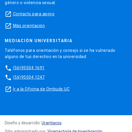
género o violencia sexual.
launch
Contacto para apoyo
launch
Más orientación
MEDIACIÓN UNIVERSITARIA
Teléfonos para orientación y consejo si se ha vulnerado
alguno de tus derechos en la universidad.
phone
(56)95504 1691
phone
(56)95504 1247
launch
Ir a la Oficina de Ombuds UC
Diseño y desarrollo:
Urantiacos
Sitio administrado por:
Vicerrectoría de Investigación