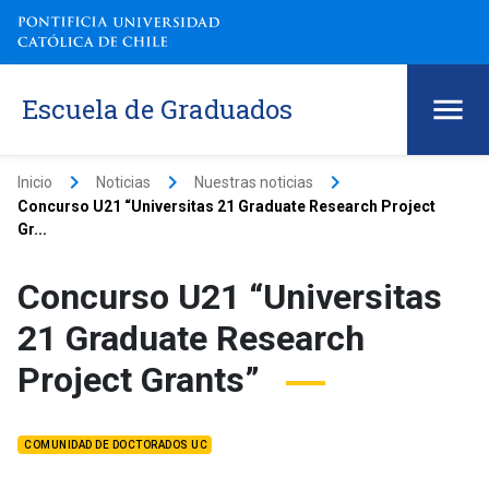
Escuela de Graduados
keyboard_arrow_right
keyboard_arrow_right
keyboard_arrow_right
Inicio
Noticias
Nuestras noticias
Concurso U21 “Universitas 21 Graduate Research Project
Gr...
Concurso U21 “Universitas
21 Graduate Research
Project Grants”
COMUNIDAD DE DOCTORADOS UC