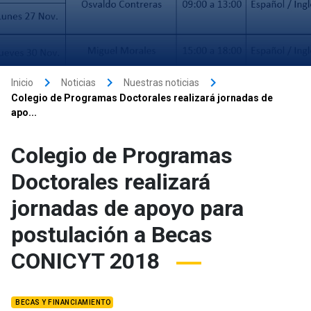
keyboard_arrow_right
keyboard_arrow_right
keyboard_arrow_right
Inicio
Noticias
Nuestras noticias
Colegio de Programas Doctorales realizará jornadas de
apo...
Colegio de Programas
Doctorales realizará
jornadas de apoyo para
postulación a Becas
CONICYT 2018
BECAS Y FINANCIAMIENTO