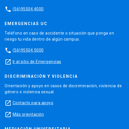
phone
(56)95504 4000
EMERGENCIAS UC
Teléfono en caso de accidente o situación que ponga en
riesgo tu vida dentro de algún campus.
phone
(56)95504 5000
launch
Ir al sitio de Emergencias
DISCRIMINACIÓN Y VIOLENCIA
Orientación y apoyo en casos de discriminación, violencia de
género o violencia sexual.
launch
Contacto para apoyo
launch
Más orientación
MEDIACIÓN UNIVERSITARIA