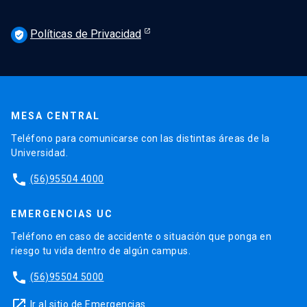
Políticas de Privacidad
verified_user
MESA CENTRAL
Teléfono para comunicarse con las distintas áreas de la
Universidad.
phone
(56)95504 4000
EMERGENCIAS UC
Teléfono en caso de accidente o situación que ponga en
riesgo tu vida dentro de algún campus.
phone
(56)95504 5000
launch
Ir al sitio de Emergencias