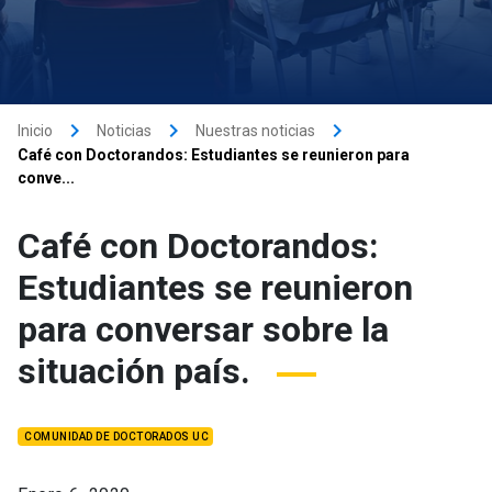
keyboard_arrow_right
keyboard_arrow_right
keyboard_arrow_right
Inicio
Noticias
Nuestras noticias
Café con Doctorandos: Estudiantes se reunieron para
conve...
Café con Doctorandos:
Estudiantes se reunieron
para conversar sobre la
situación país.
COMUNIDAD DE DOCTORADOS UC