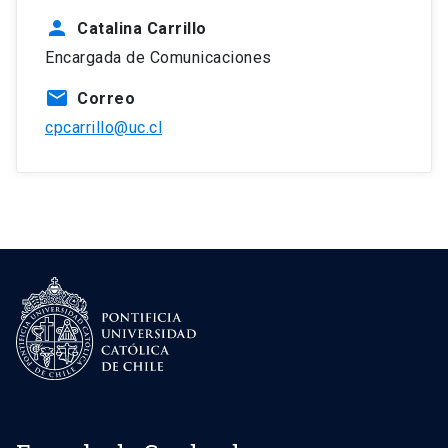
person
Catalina Carrillo
Encargada de Comunicaciones
mail
Correo
cpcarrillo@uc.cl