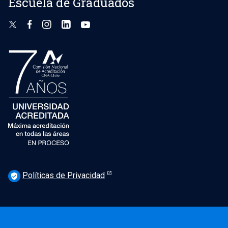
Escuela de Graduados
Políticas de Privacidad
verified_user