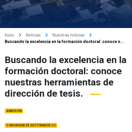
keyboard_arrow_right
keyboard_arrow_right
keyboard_arrow_right
Inicio
Noticias
Nuestras noticias
Buscando la excelencia en la formación doctoral: conoce n...
Buscando la excelencia en la
formación doctoral: conoce
nuestras herramientas de
dirección de tesis.
ADMISIÓN
COMUNIDAD DE DOCTORADOS UC