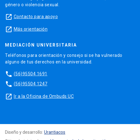
género o violencia sexual.
launch
Contacto para apoyo
launch
Más orientación
MEDIACIÓN UNIVERSITARIA
Teléfonos para orientación y consejo si se ha vulnerado
alguno de tus derechos en la universidad.
phone
(56)95504 1691
phone
(56)95504 1247
launch
Ir a la Oficina de Ombuds UC
Diseño y desarrollo:
Urantiacos