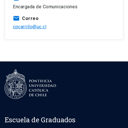
Encargada de Comunicaciones
mail
Correo
cpcarrillo@uc.cl
Escuela de Graduados