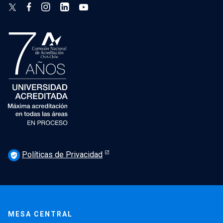
Políticas de Privacidad
verified_user
MESA CENTRAL