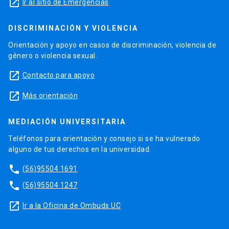
launch
Ir al sitio de Emergencias
DISCRIMINACIÓN Y VIOLENCIA
Orientación y apoyo en casos de discriminación, violencia de
género o violencia sexual.
launch
Contacto para apoyo
launch
Más orientación
MEDIACIÓN UNIVERSITARIA
Teléfonos para orientación y consejo si se ha vulnerado
alguno de tus derechos en la universidad.
phone
(56)95504 1691
phone
(56)95504 1247
launch
Ir a la Oficina de Ombuds UC