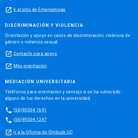
launch
Ir al sitio de Emergencias
DISCRIMINACIÓN Y VIOLENCIA
Orientación y apoyo en casos de discriminación, violencia de
género o violencia sexual.
launch
Contacto para apoyo
launch
Más orientación
MEDIACIÓN UNIVERSITARIA
Teléfonos para orientación y consejo si se ha vulnerado
alguno de tus derechos en la universidad.
phone
(56)95504 1691
phone
(56)95504 1247
launch
Ir a la Oficina de Ombuds UC