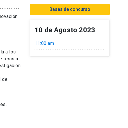
Bases de concurso
nnovación
10 de Agosto 2023
11:00 am
ía a los
e tesis a
estigación
d de
des,