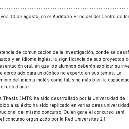
eves 10 de agosto, en el Auditorio Principal del Centro de I
encia de comunicación de la investigación, donde se desaf
tos y en idioma inglés, la significancia de sus proyectos d
resentación oral, en que los alumnos deberán explicar su inv
je apropiado para un público no experto en sus temas. La
inio del idioma inglés como tal, sino más bien la capacida
el estudiante.
es Thesis 3MT® ha sido desarrollado por la Universidad de
ido a su éxito ha sido replicado en varias otras universida
titucional del mismo concurso. Quien gane el concurso será
del concurso organizado por la Red Universitas 21.