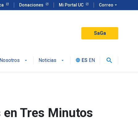
eca
Donaciones
Mi Portal UC
Correo
arrow_drop_down
SaGa
search
Nosotros
Noticias
ES
EN
language
 en Tres Minutos