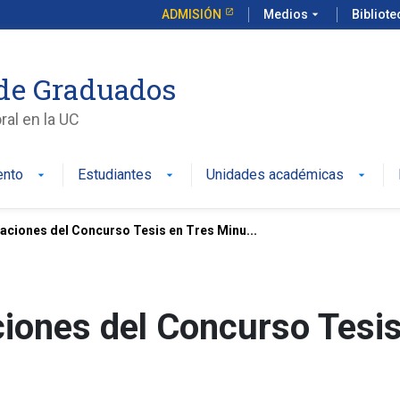
ADMISIÓN
Medios
arrow_drop_down
Bibliot
de Graduados
al en la UC
ento
Estudiantes
Unidades académicas
aciones del Concurso Tesis en Tres Minu...
iones del Concurso Tesis