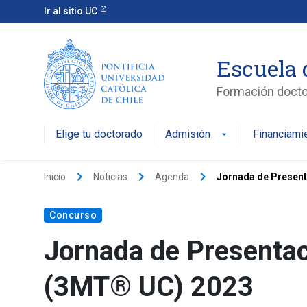
Ir al sitio UC
Escuela 
Formación doctor
Elige tu doctorado
Admisión
Financiami
keyboard_arrow_right
keyboard_arrow_right
keyboard_arrow_right
Inicio
Noticias
Agenda
Jornada de Present
Concurso
Jornada de Presentac
(3MT® UC) 2023