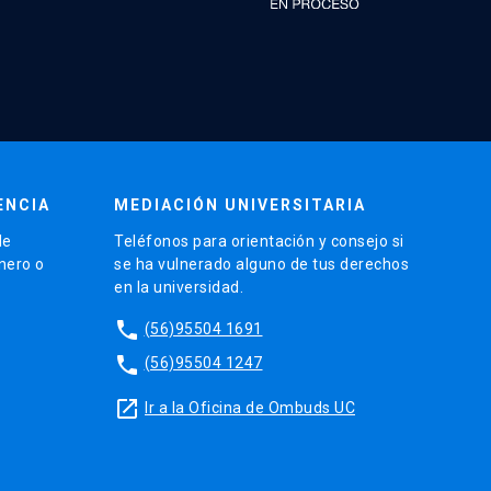
ENCIA
MEDIACIÓN UNIVERSITARIA
de
Teléfonos para orientación y consejo si
énero o
se ha vulnerado alguno de tus derechos
en la universidad.
phone
(56)95504 1691
phone
(56)95504 1247
launch
Ir a la Oficina de Ombuds UC