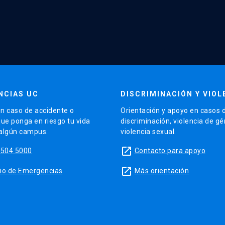
NCIAS UC
DISCRIMINACIÓN Y VIOL
n caso de accidente o
Orientación y apoyo en casos 
que ponga en riesgo tu vida
discriminación, violencia de g
 algún campus.
violencia sexual.
launch
5504 5000
Contacto para apoyo
launch
sitio de Emergencias
Más orientación