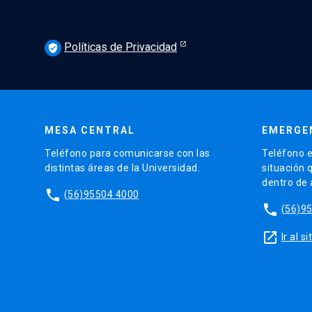
Políticas de Privacidad
verified_user
MESA CENTRAL
EMERGE
Teléfono para comunicarse con las
Teléfono e
distintas áreas de la Universidad.
situación 
dentro de
phone
(56)95504 4000
phone
(56)9
launch
Ir al 