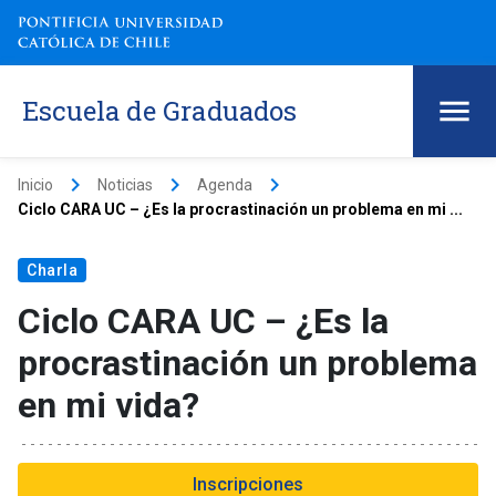
Escuela de Graduados
keyboard_arrow_right
keyboard_arrow_right
keyboard_arrow_right
Inicio
Noticias
Agenda
Ciclo CARA UC – ¿Es la procrastinación un problema en mi ...
Charla
Ciclo CARA UC – ¿Es la
procrastinación un problema
en mi vida?
Inscripciones