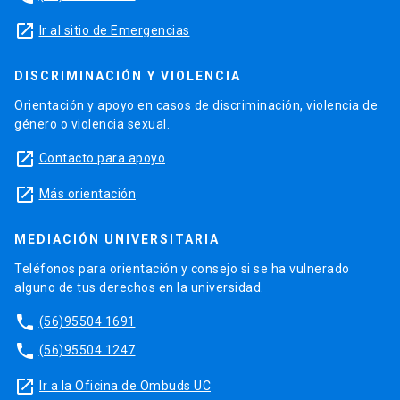
launch
Ir al sitio de Emergencias
DISCRIMINACIÓN Y VIOLENCIA
Orientación y apoyo en casos de discriminación, violencia de
género o violencia sexual.
launch
Contacto para apoyo
launch
Más orientación
MEDIACIÓN UNIVERSITARIA
Teléfonos para orientación y consejo si se ha vulnerado
alguno de tus derechos en la universidad.
phone
(56)95504 1691
phone
(56)95504 1247
launch
Ir a la Oficina de Ombuds UC