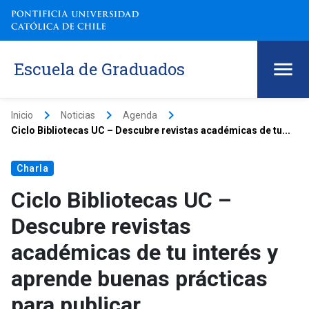
Escuela de Graduados
keyboard_arrow_right
keyboard_arrow_right
keyboard_arrow_right
Inicio
Noticias
Agenda
Ciclo Bibliotecas UC – Descubre revistas académicas de tu...
Charla
Ciclo Bibliotecas UC –
Descubre revistas
académicas de tu interés y
aprende buenas prácticas
para publicar