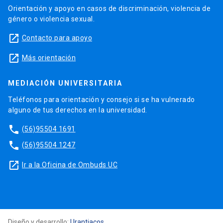
Orientación y apoyo en casos de discriminación, violencia de
género o violencia sexual.
launch
Contacto para apoyo
launch
Más orientación
MEDIACIÓN UNIVERSITARIA
Teléfonos para orientación y consejo si se ha vulnerado
alguno de tus derechos en la universidad.
phone
(56)95504 1691
phone
(56)95504 1247
launch
Ir a la Oficina de Ombuds UC
Diseño y desarrollo:
Urantiacos