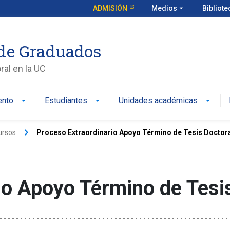
ADMISIÓN
Medios
arrow_drop_down
Bibliot
de Graduados
al en la UC
ento
Estudiantes
Unidades académicas
keyboard_arrow_right
ursos
Proceso Extraordinario Apoyo Término de Tesis Doctor
io Apoyo Término de Tesi