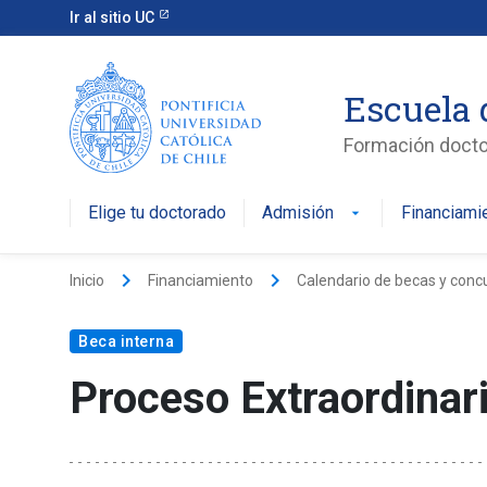
Ir al sitio UC
Escuela 
Formación doctor
Elige tu doctorado
Admisión
Financiami
keyboard_arrow_right
keyboard_arrow_right
Inicio
Financiamiento
Calendario de becas y conc
Beca interna
Proceso Extraordinar