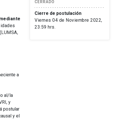
CERRADO
Cierre de postulación
mediante
Viernes 04 de Noviembre 2022,
rsidades
23:59 hrs.
 (LUMSA,
neciente a
o al/la
VRI, y
á postular
ausal y el