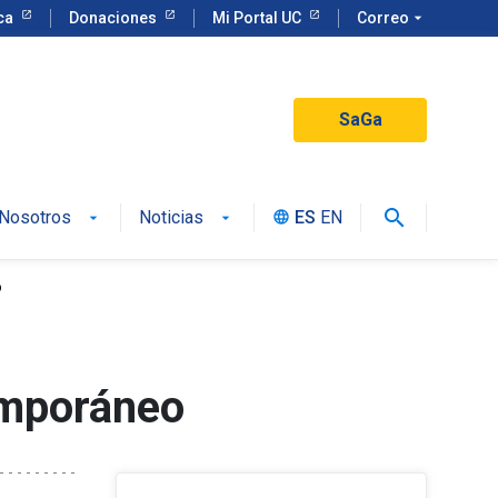
eca
Donaciones
Mi Portal UC
Correo
arrow_drop_down
SaGa
search
Nosotros
Noticias
ES
EN
language
o
emporáneo