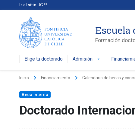
Ir al sitio UC
Escuela 
Formación doctor
Elige tu doctorado
Admisión
Financiami
keyboard_arrow_right
keyboard_arrow_right
Inicio
Financiamiento
Calendario de becas y conc
Beca interna
Doctorado Internaci