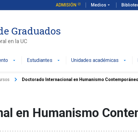
ADMISIÓN
Medios
arrow_drop_down
Bibliot
de Graduados
al en la UC
ento
Estudiantes
Unidades académicas
keyboard_arrow_right
ursos
Doctorado Internacional en Humanismo Contemporáne
onal en Humanismo Cont