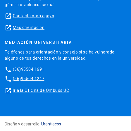
género o violencia sexual.
launch
Contacto para apoyo
launch
Más orientación
MEDIACIÓN UNIVERSITARIA
Teléfonos para orientación y consejo si se ha vulnerado
alguno de tus derechos en la universidad.
phone
(56)95504 1691
phone
(56)95504 1247
launch
Ir a la Oficina de Ombuds UC
Diseño y desarrollo:
Urantiacos