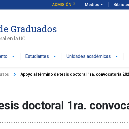
ADMISIÓN
Medios
arrow_drop_down
Bibliot
de Graduados
al en la UC
ento
Estudiantes
Unidades académicas
keyboard_arrow_right
ursos
Apoyo al término de tesis doctoral 1ra. convocatoria 20
esis doctoral 1ra. convoc