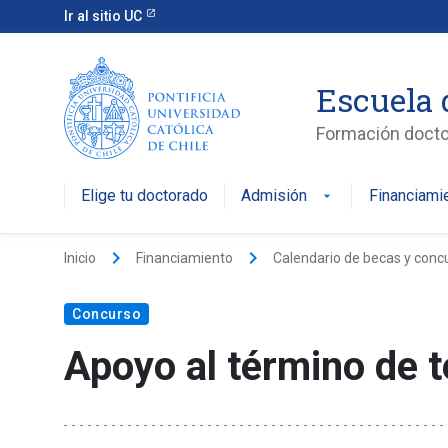
Ir al sitio UC
Escuela 
Formación doctor
Elige tu doctorado
Admisión
Financiami
keyboard_arrow_right
keyboard_arrow_right
Inicio
Financiamiento
Calendario de becas y conc
Concurso
Apoyo al término de t