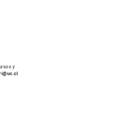
ursos y
ri@uc.cl