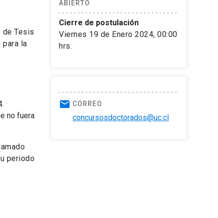
ABIERTO
Cierre de postulación
o de Tesis
Viernes 19 de Enero 2024, 00:00
 para la
hrs.
email
4.
CORREO
e no fuera
concursosdoctorados@uc.cl
llamado
u periodo