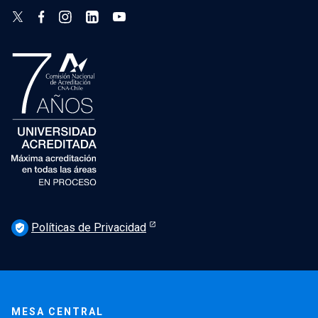
Políticas de Privacidad
verified_user
MESA CENTRAL