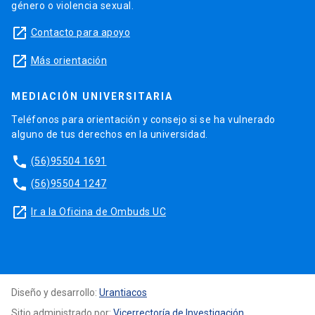
género o violencia sexual.
launch
Contacto para apoyo
launch
Más orientación
MEDIACIÓN UNIVERSITARIA
Teléfonos para orientación y consejo si se ha vulnerado
alguno de tus derechos en la universidad.
phone
(56)95504 1691
phone
(56)95504 1247
launch
Ir a la Oficina de Ombuds UC
Diseño y desarrollo:
Urantiacos
Sitio administrado por:
Vicerrectoría de Investigación