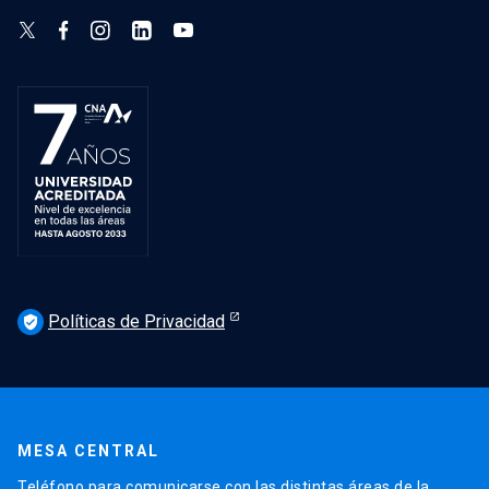
Políticas de Privacidad
verified_user
MESA CENTRAL
Teléfono para comunicarse con las distintas áreas de la