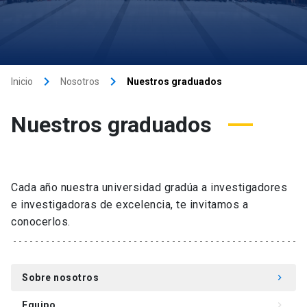
keyboard_arrow_right
keyboard_arrow_right
Inicio
Nosotros
Nuestros graduados
Nuestros graduados
Cada año nuestra universidad gradúa a investigadores
e investigadoras de excelencia, te invitamos a
conocerlos.
Sobre nosotros
keyboard_arrow_right
Equipo
keyboard_arrow_right