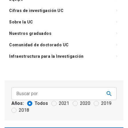
Cifras de investigación UC
keyboard_arrow_right
Sobre la UC
keyboard_arrow_right
Nuestros graduados
keyboard_arrow_right
Comunidad de doctorado UC
keyboard_arrow_right
Infraestructura para la Investigación
keyboard_arrow_right
Académicos y líneas de Investigación
keyboard_arrow_right
Años:
Todos
2021
2020
2019
2018