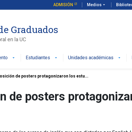
ADMISIÓN
Medios
arrow_drop_down
Bibliot
de Graduados
al en la UC
ento
Estudiantes
Unidades académicas
osición de posters protagonizaron los estu...
n de posters protagoniza