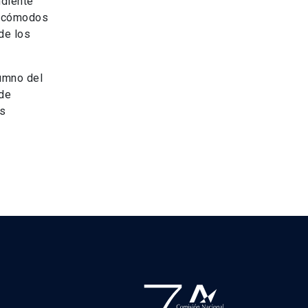
ndiente
en cómodos
de los
lumno del
 de
as