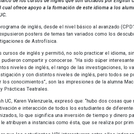
l marco de los cursos de inglés que son dictados por English 
l cual ofrece apoyo a la formación de este idioma a los alum
UC.
programa de inglés, desde el nivel básico al avanzado (CPD
 expusieron posters de temas tan variados como los descub
igaciones de Astrofísica.
os cursos de inglés y permitió, no solo practicar el idioma, s
s pudieron compartir y conocerse. “Ha sido súper interesant
tos niveles de inglés, el rango de las investigaciones, lo v
stigación y con distintos niveles de inglés, pero todos se p
ir los conocimientos”, son las impresiones de la alumna Ma
 Prácticas Teatrales.
ish UC, Karen Valenzuela, expresó que: “hubo dos cosas que
tivación e interacción de todos los estudiantes de diferente
izados, lo que significa una inversión de tiempo y dinero pa
 le atribuyen a instancias como ésta, que se realiza por prim