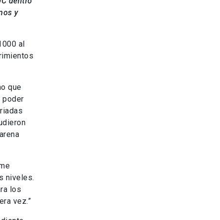
UC dentro
nos y
1000 al
rimientos
ino que
e poder
ariadas
udieron
carena
 me
s niveles.
ra los
era vez.”