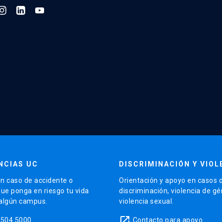
NCIAS UC
DISCRIMINACIÓN Y VIOL
n caso de accidente o
Orientación y apoyo en casos 
que ponga en riesgo tu vida
discriminación, violencia de g
 algún campus.
violencia sexual.
launch
5504 5000
Contacto para apoyo