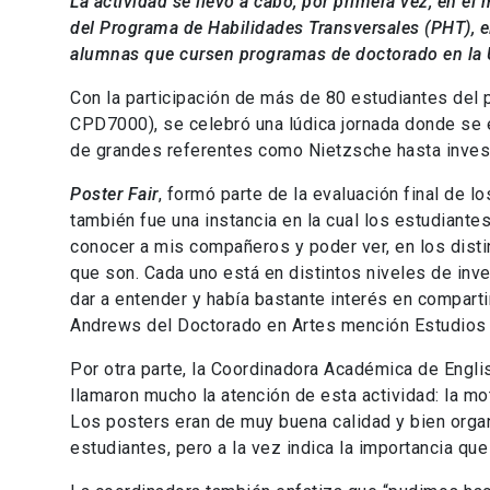
La actividad se llevó a cabo, por primera vez, en e
del Programa de Habilidades Transversales (PHT), e
alumnas que cursen programas de doctorado en la 
Con la participación de más de 80 estudiantes del 
CPD7000), se celebró una lúdica jornada donde se
de grandes referentes como Nietzsche hasta invest
Poster Fair
, formó parte de la evaluación final de l
también fue una instancia en la cual los estudiante
conocer a mis compañeros y poder ver, en los distin
que son. Cada uno está en distintos niveles de inve
dar a entender y había bastante interés en compart
Andrews del Doctorado en Artes mención Estudios y
Por otra parte, la Coordinadora Académica de Engl
llamaron mucho la atención de esta actividad: la mo
Los posters eran de muy buena calidad y bien organ
estudiantes, pero a la vez indica la importancia que