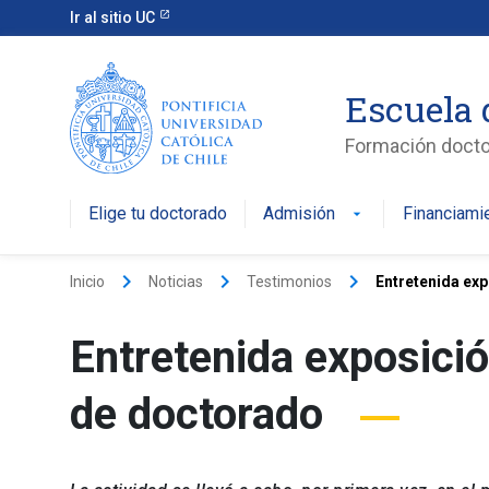
Ir al sitio UC
Escuela 
Formación doctor
Elige tu doctorado
Admisión
Financiami
keyboard_arrow_right
keyboard_arrow_right
keyboard_arrow_right
Inicio
Noticias
Testimonios
Entretenida exp
Entretenida exposició
de doctorado