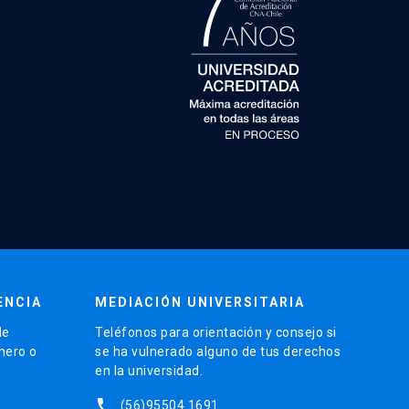
ENCIA
MEDIACIÓN UNIVERSITARIA
de
Teléfonos para orientación y consejo si
énero o
se ha vulnerado alguno de tus derechos
en la universidad.
phone
(56)95504 1691