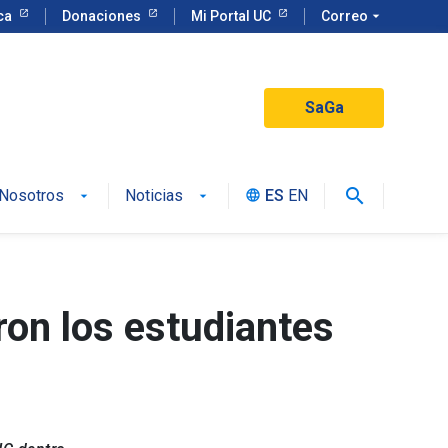
eca
Donaciones
Mi Portal UC
Correo
arrow_drop_down
SaGa
search
Nosotros
Noticias
ES
EN
language
ron los estudiantes