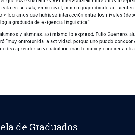
r que los estudiantes VRI interactuaran entre ellos indepe
e está en su sala, en su nivel, con su grupo donde se sient
to y logramos que hubiese interacción entre los niveles (des
ogía graduada de exigencia lingüística.”
 alumnos y alumnas, así mismo lo expresó, Tulio Guerrero, a
tró “muy entretenida la actividad, porque uno puede conocer
. Puedes aprender un vocabulario más técnico y conocer a otr
ela de Graduados