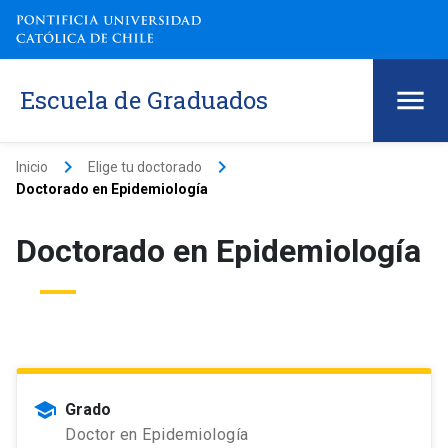
Escuela de Graduados
keyboard_arrow_right
keyboard_arrow_right
Inicio
Elige tu doctorado
Doctorado en Epidemiología
Doctorado en Epidemiología
school
Grado
Doctor en Epidemiología