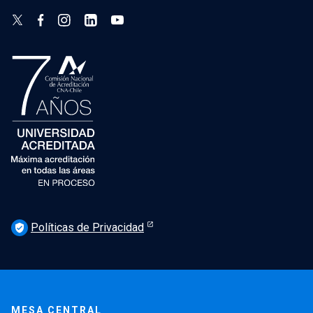
Políticas de Privacidad
verified_user
MESA CENTRAL