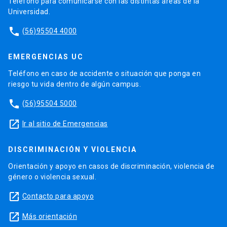
Teléfono para comunicarse con las distintas áreas de la
Universidad.
phone
(56)95504 4000
EMERGENCIAS UC
Teléfono en caso de accidente o situación que ponga en
riesgo tu vida dentro de algún campus.
phone
(56)95504 5000
launch
Ir al sitio de Emergencias
DISCRIMINACIÓN Y VIOLENCIA
Orientación y apoyo en casos de discriminación, violencia de
género o violencia sexual.
launch
Contacto para apoyo
launch
Más orientación