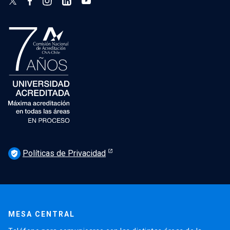
Políticas de Privacidad
verified_user
MESA CENTRAL