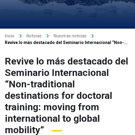
keyboard_arrow_right
keyboard_arrow_right
keyboard_arrow_right
Inicio
Noticias
Nuestras noticias
Revive lo más destacado del Seminario Internacional “Non-...
Revive lo más destacado del
Seminario Internacional
“Non-traditional
destinations for doctoral
training: moving from
international to global
mobility”